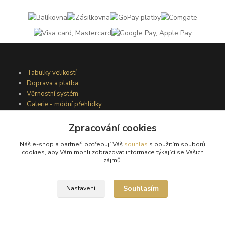
Tabulky velikostí
Doprava a platba
Věrnostní systém
Galerie - módní přehlídky
Zpracování cookies
Podmínky užití webového rozhraní
Náš e-shop a partneři potřebují Váš
souhlas
s použitím souborů
Obchodní podmínky
cookies, aby Vám mohli zobrazovat informace týkající se Vašich
Ochrana osobních údajů
zájmů.
Kontakty
Souhlasím
Nastavení
Podmínky vrácení zboží
Reklamační řád