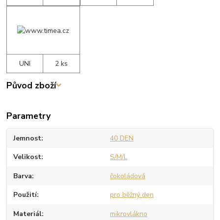
UNI
2 ks
Původ zboží
Parametry
Jemnost
40 DEN
Velikost
S/M/L
Barva
čokoládová
Použití
pro běžný den
Materiál
mikrovlákno