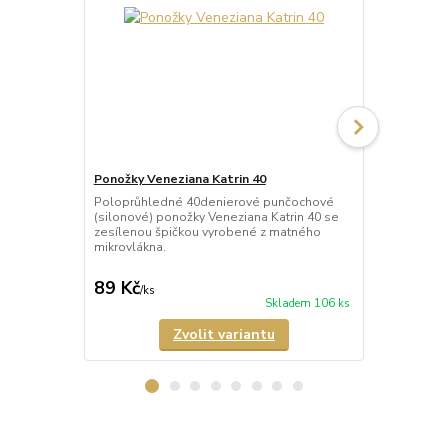
Ponožky Veneziana Katrin 40
Podkolenky 
Poloprůhledné 40denierové punčochové
Jemné a prů
(silonové) ponožky Veneziana Katrin 40 se
punčochové 
zesílenou špičkou vyrobené z matného
Pola s nevid
mikrovlákna.
obsahuje 2 p
89 Kč
88 Kč
/
ks
/
ks
Skladem 106 ks
Zvolit variantu