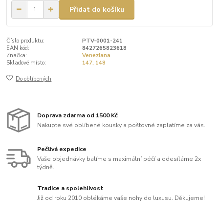
Přidat do košíku
Číslo produktu:
PTV-0001-241
EAN kód:
8427265823618
Značka:
Veneziana
Skladové místo:
147, 148
Do oblíbených
Doprava zdarma od 1500 Kč
Nakupte své oblíbené kousky a poštovné zaplatíme za vás.
Pečlivá expedice
Vaše objednávky balíme s maximální péčí a odesíláme 2x
týdně.
Tradice a spolehlivost
Již od roku 2010 oblékáme vaše nohy do luxusu. Děkujeme!