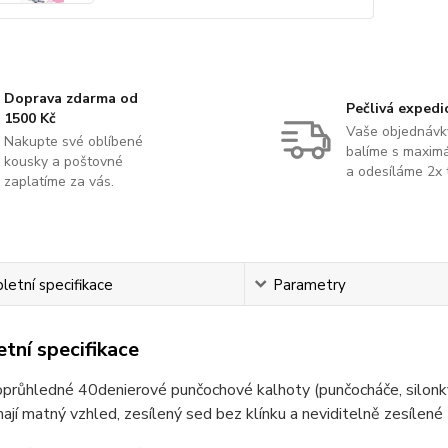
Doprava zdarma od
Pečlivá expedi
1500 Kč
Vaše objednávk
Nakupte své oblíbené
balíme s maximá
kousky a poštovné
a odesíláme 2x 
zaplatíme za vás.
etní specifikace
Parametry
tní specifikace
oprůhledné 40denierové punčochové kalhoty (punčocháče, silonk
ají matný vzhled, zesílený sed bez klínku a neviditelně zesílené 