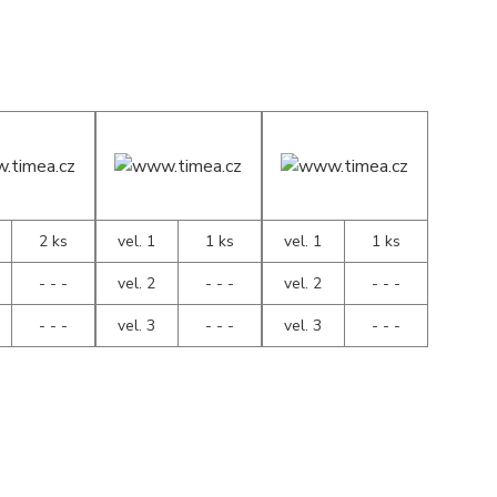
2 ks
vel. 1
1 ks
vel. 1
1 ks
- - -
vel. 2
- - -
vel. 2
- - -
- - -
vel. 3
- - -
vel. 3
- - -