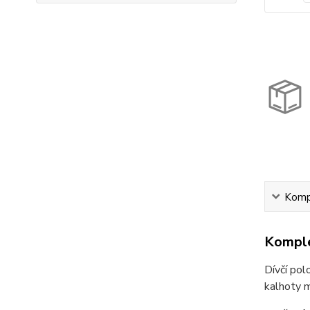
Kompl
Komple
Dívčí pol
kalhoty m