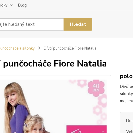
lídky
Blog
Hledat
unčocháče a silonky
Dívčí punčocháče Fiore Natalia
í punčocháče Fiore Natalia
polo
Dívčí 
silonk
mají ma
Dos
Vel