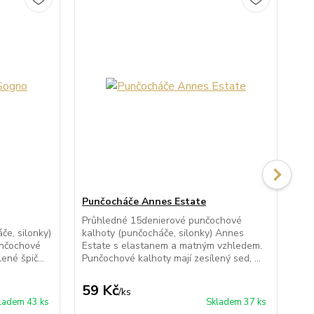
Punčocháče Annes Estate
Pu
Průhledné 15denierové punčochové
Pr
e, silonky)
kalhoty (punčocháče, silonky) Annes
kal
unčochové
Estate s elastanem a matným vzhledem.
vyr
ené špič...
Punčochové kalhoty mají zesílený sed, ...
Pun
59 Kč
1
/
ks
ladem 43 ks
Skladem 37 ks