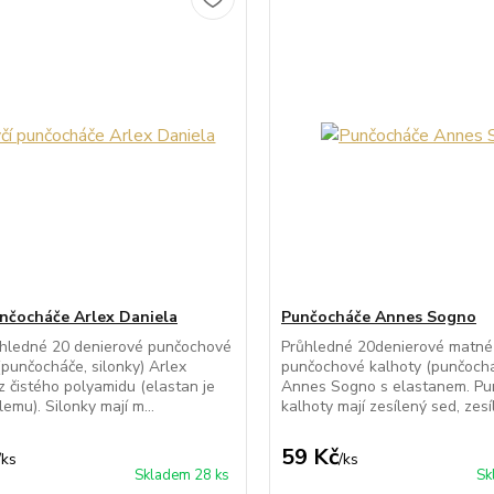
unčocháče Arlex Daniela
Punčocháče Annes Sogno
ůhledné 20 denierové punčochové
Průhledné 20denierové matné
(punčocháče, silonky) Arlex
punčochové kalhoty (punčocháč
z čistého polyamidu (elastan je
Annes Sogno s elastanem. P
emu). Silonky mají m...
kalhoty mají zesílený sed, zesíl
59 Kč
/
ks
/
ks
Skladem 28 ks
Sk