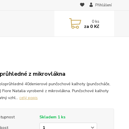
Přihlášení
0
ks
za
0 Kč
průhledné z mikrovlákna
poloprůhledné 40denierové punčochové kalhoty (punčocháče,
y) Fiore Natalia vyrobené z mikrovlákna. Punčochové kalhoty
tný vzhl...
celý popis
tupnost
Skladem 1 ks
ikost: