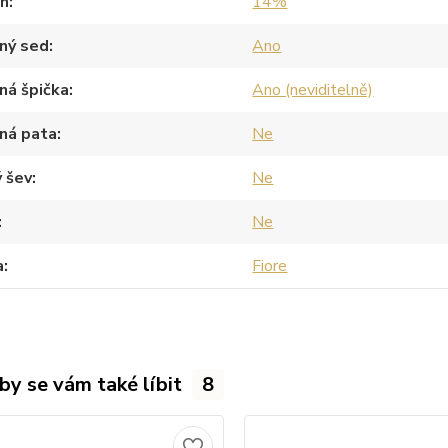
an
14%
ný sed
Ano
ná špička
Ano (neviditelně)
ná pata
Ne
 šev
Ne
Ne
a
Fiore
by se vám také líbit
8