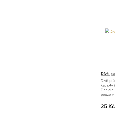
Dívčí p
Dívčí pr
kalhoty 
Daniela 
pouze v l
25 Kč