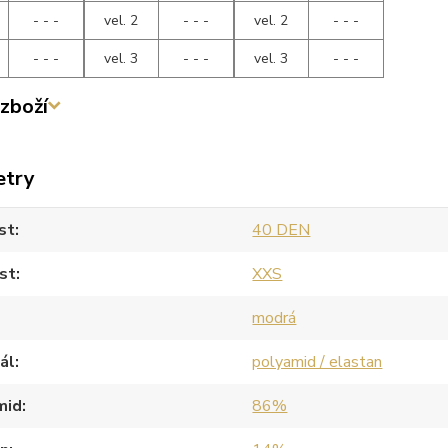
- - -
vel. 2
- - -
vel. 2
- - -
- - -
vel. 3
- - -
vel. 3
- - -
zboží
etry
st
40 DEN
st
XXS
modrá
ál
polyamid / elastan
mid
86%