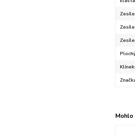
Elast
Zesíle
Zesíle
Zesíle
Plochý
Klínek
Značk
Mohlo 