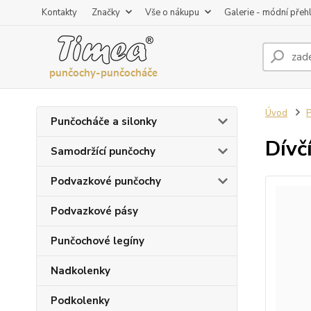
Kontakty
Značky
Vše o nákupu
Galerie - módní přeh
Úvod
P
Punčocháče a silonky
Dívč
Samodržící punčochy
Podvazkové punčochy
Podvazkové pásy
Punčochové legíny
Nadkolenky
Podkolenky