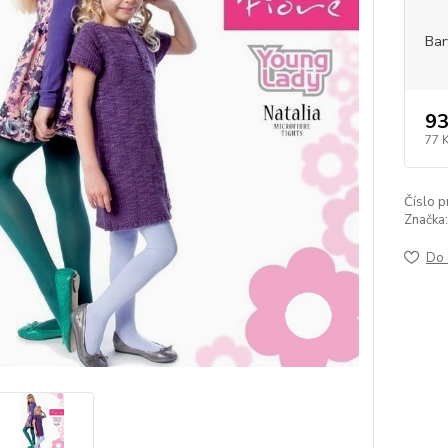
Bar
93
77 
Číslo p
Značka:
Do 