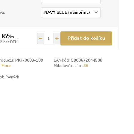
va:
 Kč
/
ks
Přidat do košíku
Kč
bez DPH
roduktu:
PKF-0003-109
EAN kód:
5900672044508
Fiore
Skladové místo:
36
oblíbených