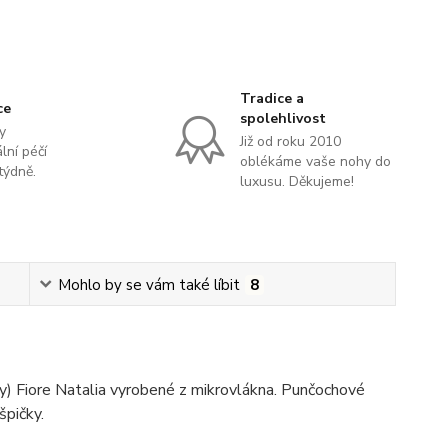
Tradice a
ce
spolehlivost
y
Již od roku 2010
lní péčí
oblékáme vaše nohy do
týdně.
luxusu. Děkujeme!
Mohlo by se vám také líbit
8
y) Fiore Natalia vyrobené z mikrovlákna. Punčochové
špičky.