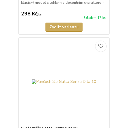
klasický model s lehkým a decentním charakterem.
...
298 Kč
/
ks
Skladem 17 ks
Zvolit variantu