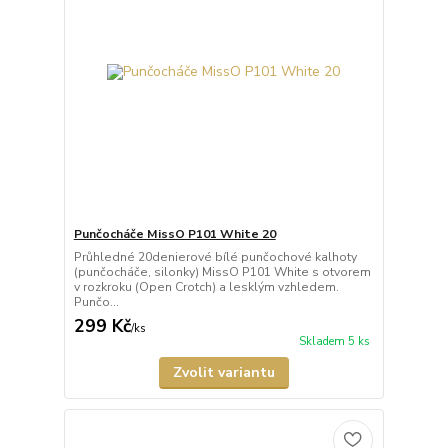
Punčocháče MissO P101 White 20
Průhledné 20denierové bílé punčochové kalhoty
(punčocháče, silonky) MissO P101 White s otvorem
v rozkroku (Open Crotch) a lesklým vzhledem.
Punčo...
299 Kč
/
ks
Skladem 5 ks
Zvolit variantu