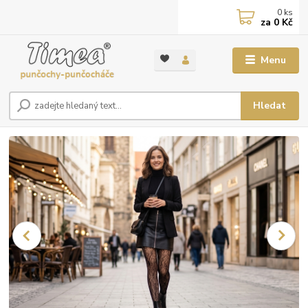
0
ks
za
0 Kč
Menu
Hledat