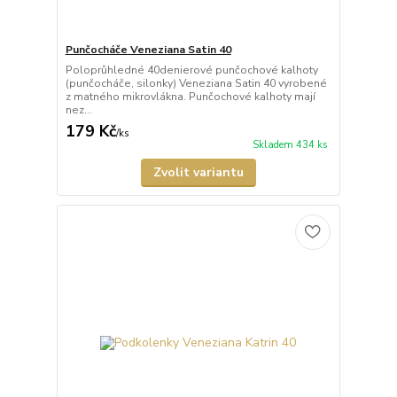
Punčocháče Veneziana Satin 40
Poloprůhledné 40denierové punčochové kalhoty
(punčocháče, silonky) Veneziana Satin 40 vyrobené
z matného mikrovlákna. Punčochové kalhoty mají
nez...
179 Kč
/
ks
Skladem 434 ks
Zvolit variantu