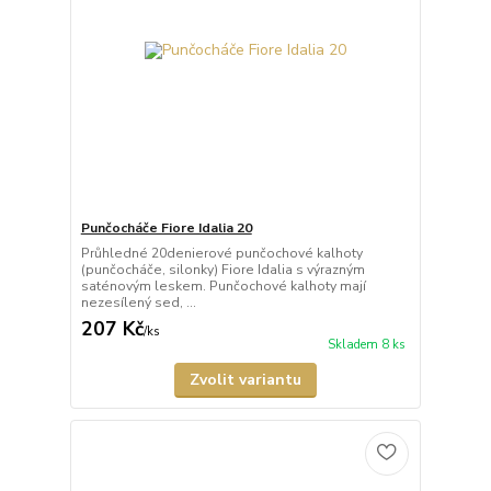
Punčocháče Fiore Idalia 20
Průhledné 20denierové punčochové kalhoty
(punčocháče, silonky) Fiore Idalia s výrazným
saténovým leskem. Punčochové kalhoty mají
nezesílený sed, ...
207 Kč
/
ks
Skladem 8 ks
Zvolit variantu