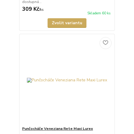
dostupná...
309 Kč
/
ks
Skladem 60 ks
Zvolit variantu
Punčocháče Veneziana Rete Maxi Lurex