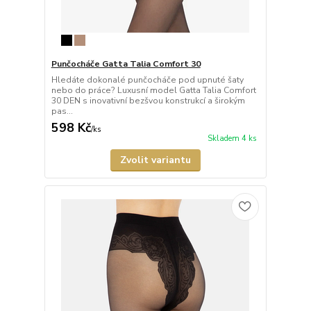
Punčocháče Gatta Talia Comfort 30
Hledáte dokonalé punčocháče pod upnuté šaty
nebo do práce? Luxusní model Gatta Talia Comfort
30 DEN s inovativní bezšvou konstrukcí a širokým
pas...
598 Kč
/
ks
Skladem 4 ks
Zvolit variantu