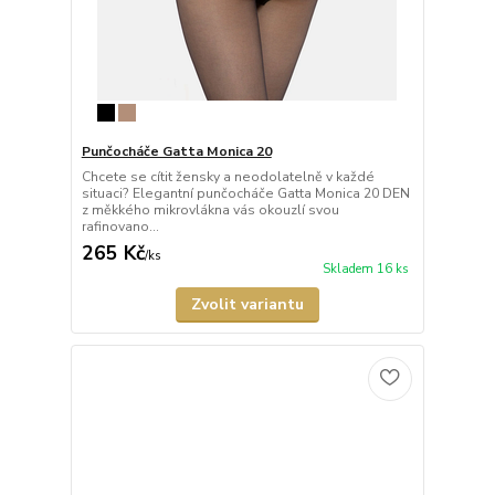
Punčocháče Gatta Monica 20
Chcete se cítit žensky a neodolatelně v každé
situaci? Elegantní punčocháče Gatta Monica 20 DEN
z měkkého mikrovlákna vás okouzlí svou
rafinovano...
265 Kč
/
ks
Skladem 16 ks
Zvolit variantu