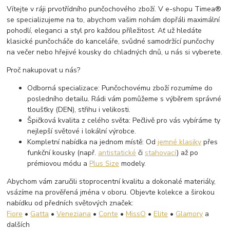
Vítejte v ráji prvotřídního punčochového zboží. V e-shopu Timea®
se specializujeme na to, abychom vašim nohám dopřáli maximální
pohodlí, eleganci a styl pro každou příležitost. Ať už hledáte
klasické punčocháče do kanceláře, svůdné samodržící punčochy
na večer nebo hřejivé kousky do chladných dnů, u nás si vyberete.
Proč nakupovat u nás?
Odborná specializace: Punčochovému zboží rozumíme do
posledního detailu. Rádi vám pomůžeme s výběrem správné
tloušťky (DEN), střihu i velikosti.
Špičková kvalita z celého světa: Pečlivě pro vás vybíráme ty
nejlepší světové i lokální výrobce.
Kompletní nabídka na jednom místě: Od
jemné klasiky
přes
funkční kousky (např.
antistatické
či
stahovací
) až po
prémiovou módu a
Plus Size
modely.
Abychom vám zaručili stoprocentní kvalitu a dokonalé materiály,
vsázíme na prověřená jména v oboru. Objevte kolekce a širokou
nabídku od předních světových značek:
Fiore
•
Gatta
•
Veneziana
•
Conte
•
MissO
•
Elite
•
Glamory
a
dalších