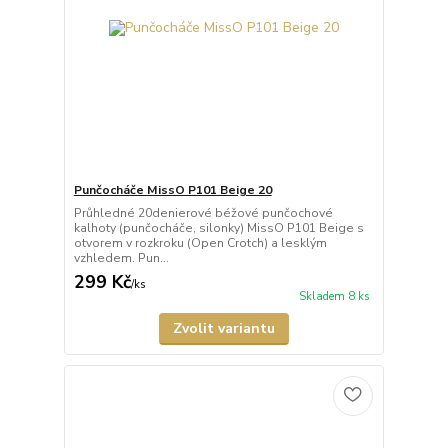
Punčocháče MissO P101 Beige 20
Průhledné 20denierové béžové punčochové
kalhoty (punčocháče, silonky) MissO P101 Beige s
otvorem v rozkroku (Open Crotch) a lesklým
vzhledem. Pun...
299 Kč
/
ks
Skladem 8 ks
Zvolit variantu