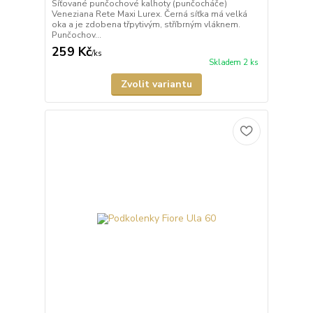
Síťované punčochové kalhoty (punčocháče)
Veneziana Rete Maxi Lurex. Černá síťka má velká
oka a je zdobena třpytivým, stříbrným vláknem.
Punčochov...
259 Kč
/
ks
Skladem 2 ks
Zvolit variantu