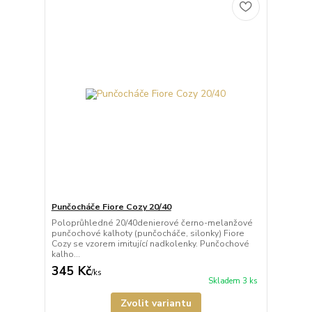
Punčocháče Fiore Cozy 20/40
Poloprůhledné 20/40denierové černo-melanžové
punčochové kalhoty (punčocháče, silonky) Fiore
Cozy se vzorem imitující nadkolenky. Punčochové
kalho...
345 Kč
/
ks
Skladem 3 ks
Zvolit variantu