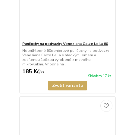
Punčochy na podvazky Veneziana Calze Leila 60
Neprůhledné 60denierové punčochy na podvazky
Veneziana Calze Leila s hladkým lemem a
zesílenou špičkou vyrobené z matného
mikrovlákna. Vhodné na ...
185 Kč
/
ks
Skladem 17 ks
Zvolit variantu