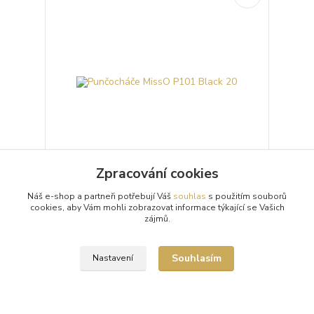
Zpracování cookies
Punčocháče MissO P101 Black 20
Náš e-shop a partneři potřebují Váš
souhlas
s použitím souborů
cookies, aby Vám mohli zobrazovat informace týkající se Vašich
Průhledné 20denierové černé punčochové kalhoty
zájmů.
(punčocháče, silonky) MissO P101 Black s otvorem
v rozkroku (Open Crotch) a lesklým vzhledem.
Punč...
299 Kč
Souhlasím
Nastavení
/
ks
Skladem 9 ks
Zvolit variantu