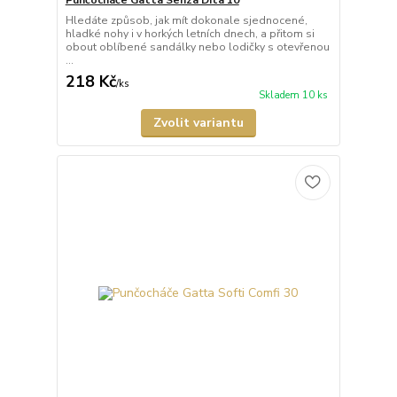
Punčocháče Gatta Senza Dita 10
Hledáte způsob, jak mít dokonale sjednocené,
hladké nohy i v horkých letních dnech, a přitom si
obout oblíbené sandálky nebo lodičky s otevřenou
...
218 Kč
/
ks
Skladem 10 ks
Zvolit variantu