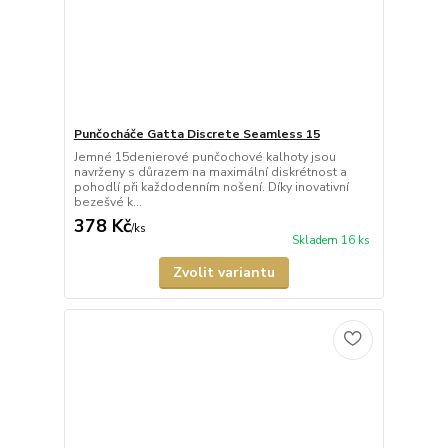
Punčocháče Gatta Discrete Seamless 15
Jemné 15denierové punčochové kalhoty jsou
navrženy s důrazem na maximální diskrétnost a
pohodlí při každodenním nošení. Díky inovativní
bezešvé k...
378 Kč
/
ks
Skladem 16 ks
Zvolit variantu