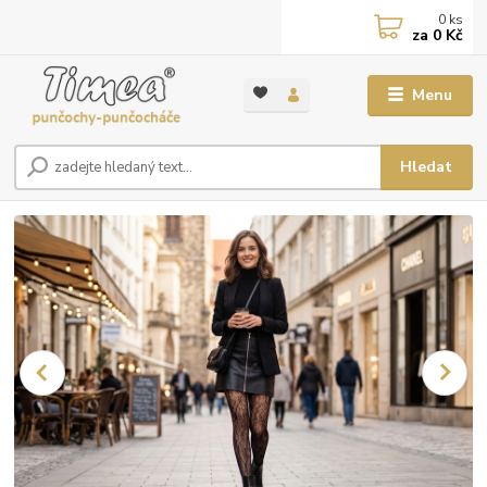
0
ks
za
0 Kč
Menu
Hledat