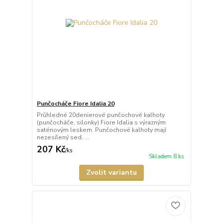
Punčocháče Fiore Idalia 20
Průhledné 20denierové punčochové kalhoty
(punčocháče, silonky) Fiore Idalia s výrazným
saténovým leskem. Punčochové kalhoty mají
nezesílený sed, ...
207 Kč
/
ks
Skladem 8 ks
Zvolit variantu