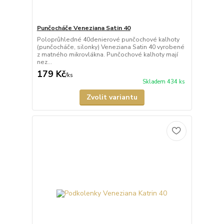
Punčocháče Veneziana Satin 40
Poloprůhledné 40denierové punčochové kalhoty
(punčocháče, silonky) Veneziana Satin 40 vyrobené
z matného mikrovlákna. Punčochové kalhoty mají
nez...
179 Kč
/
ks
Skladem 434 ks
Zvolit variantu