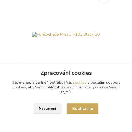
Zpracování cookies
Punčocháče MissO P101 Black 20
Náš e-shop a partneři potřebují Váš
souhlas
s použitím souborů
cookies, aby Vám mohli zobrazovat informace týkající se Vašich
Průhledné 20denierové černé punčochové kalhoty
zájmů.
(punčocháče, silonky) MissO P101 Black s otvorem
v rozkroku (Open Crotch) a lesklým vzhledem.
Punč...
299 Kč
Souhlasím
Nastavení
/
ks
Skladem 9 ks
Zvolit variantu