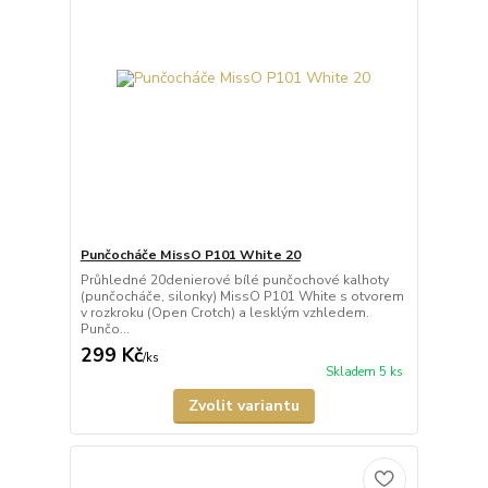
Punčocháče MissO P101 White 20
Průhledné 20denierové bílé punčochové kalhoty
(punčocháče, silonky) MissO P101 White s otvorem
v rozkroku (Open Crotch) a lesklým vzhledem.
Punčo...
299 Kč
/
ks
Skladem 5 ks
Zvolit variantu