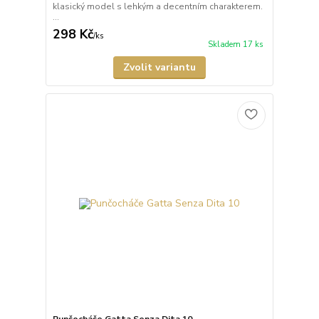
klasický model s lehkým a decentním charakterem.
...
298 Kč
/
ks
Skladem 17 ks
Zvolit variantu