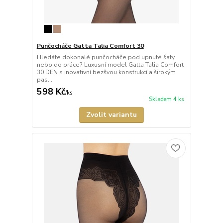
Punčocháče Gatta Talia Comfort 30
Hledáte dokonalé punčocháče pod upnuté šaty
nebo do práce? Luxusní model Gatta Talia Comfort
30 DEN s inovativní bezšvou konstrukcí a širokým
pas...
598 Kč
/
ks
Skladem 4 ks
Zvolit variantu