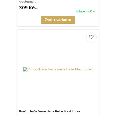
dostupná...
309 Kč
/
ks
Skladem 60 ks
Zvolit variantu
Punčocháče Veneziana Rete Maxi Lurex