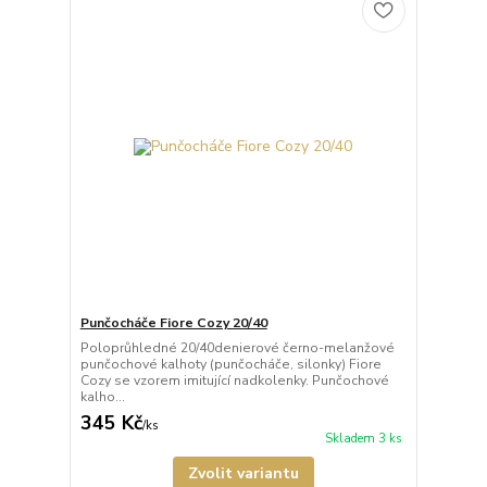
Punčocháče Fiore Cozy 20/40
Poloprůhledné 20/40denierové černo-melanžové
punčochové kalhoty (punčocháče, silonky) Fiore
Cozy se vzorem imitující nadkolenky. Punčochové
kalho...
345 Kč
/
ks
Skladem 3 ks
Zvolit variantu