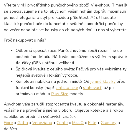
Vítejte v ráji prvotřídního punčochového zboží. V e-shopu Timea®
se specializujeme na to, abychom vašim nohám dopřáli maximální
pohodlí, eleganci a styl pro každou příležitost. Ať už hledáte
klasické punčocháče do kanceláře, svůdné samodržící punčochy
na večer nebo hřejivé kousky do chladných dnů, u nás si vyberete.
Proč nakupovat u nás?
Odborná specializace: Punčochovému zboží rozumíme do
posledního detailu. Rádi vám pomůžeme s výběrem správné
tloušťky (DEN), střihu i velikosti.
Špičková kvalita z celého světa: Pečlivě pro vás vybíráme ty
nejlepší světové i lokální výrobce.
Kompletní nabídka na jednom místě: Od
jemné klasiky
přes
funkční kousky (např.
antistatické
či
stahovací
) až po
prémiovou módu a
Plus Size
modely.
Abychom vám zaručili stoprocentní kvalitu a dokonalé materiály,
vsázíme na prověřená jména v oboru. Objevte kolekce a širokou
nabídku od předních světových značek:
Fiore
•
Gatta
•
Veneziana
•
Conte
•
MissO
•
Elite
•
Glamory
a
dalších