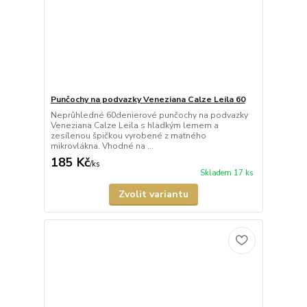
Punčochy na podvazky Veneziana Calze Leila 60
Neprůhledné 60denierové punčochy na podvazky
Veneziana Calze Leila s hladkým lemem a
zesílenou špičkou vyrobené z matného
mikrovlákna. Vhodné na ...
185 Kč
/
ks
Skladem 17 ks
Zvolit variantu