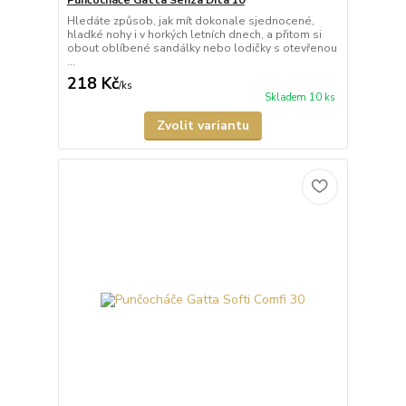
Punčocháče Gatta Senza Dita 10
Hledáte způsob, jak mít dokonale sjednocené,
hladké nohy i v horkých letních dnech, a přitom si
obout oblíbené sandálky nebo lodičky s otevřenou
...
218 Kč
/
ks
Skladem 10 ks
Zvolit variantu