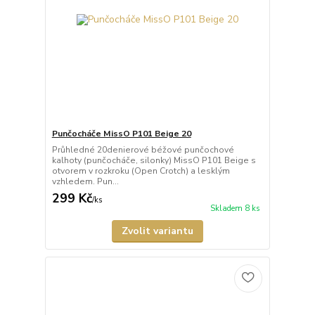
Punčocháče MissO P101 Beige 20
Průhledné 20denierové béžové punčochové
kalhoty (punčocháče, silonky) MissO P101 Beige s
otvorem v rozkroku (Open Crotch) a lesklým
vzhledem. Pun...
299 Kč
/
ks
Skladem 8 ks
Zvolit variantu