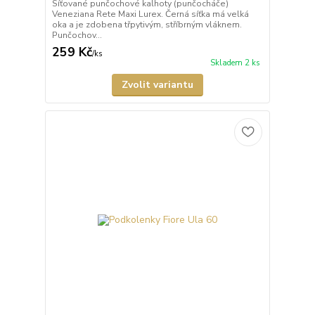
Síťované punčochové kalhoty (punčocháče)
Veneziana Rete Maxi Lurex. Černá síťka má velká
oka a je zdobena třpytivým, stříbrným vláknem.
Punčochov...
259 Kč
/
ks
Skladem 2 ks
Zvolit variantu