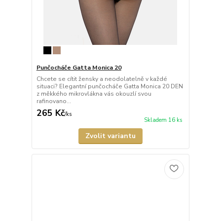
Punčocháče Gatta Monica 20
Chcete se cítit žensky a neodolatelně v každé
situaci? Elegantní punčocháče Gatta Monica 20 DEN
z měkkého mikrovlákna vás okouzlí svou
rafinovano...
265 Kč
/
ks
Skladem 16 ks
Zvolit variantu